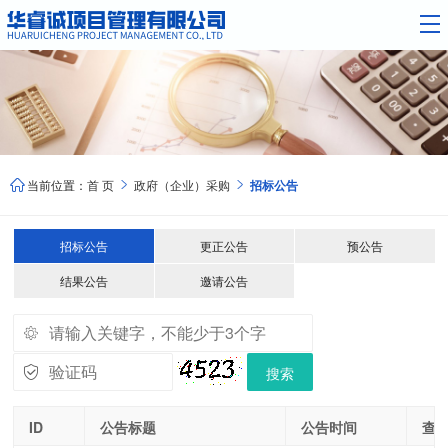
当前位置：
首 页
政府（企业）采购
招标公告



招标公告
更正公告
预公告
结果公告
邀请公告
搜索
ID
公告标题
公告时间
查