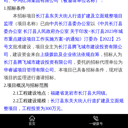
司、中鸿亿博集团有限公司（被邀请单位名称）：
1.招标条件
本招标项目
长汀县东关大街人行道扩建及立面规整项目
监理
（项目名称）已由
中共长汀县委办公室
以
《中共长汀县
委办公室
长汀县人民政府办公室
关于印发
<长汀县2023年城
市重点建设项目工作实施方案>的通知》汀委办【2022】25
号文
批
准建
设
，
项
目
业
主
为
长汀县腾飞城市建设投资有限公
司
，
建
设
资
金
来
自
上级拨款及企业依法依规自筹
，
招
标
人
为
长汀县腾飞城市建设投资有限公司
，委托的招标代理单位为
华睿诚项目管理有限公司
。本项目
已
具
备招
标条件
，
现
对
该
项
目
的
监理进行
邀请招
标。
2.项目概况与招标范围
2.1工程建设地点：
福建省龙岩市长汀县大同镇
。
2.2工程
建设规模：
长汀县东关大街人行道扩建及立面规
整项目，工程投资为
300万元。
2.3招标范围和内容：
施工阶段、工程结算、档案资料整


理归档等工程施工（含工程保修）的全过程施工监理，具体
首页
一键拨号